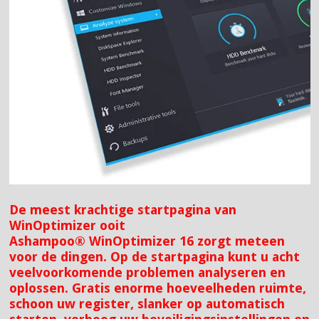
De meest krachtige startpagina van
WinOptimizer ooit
Ashampoo® WinOptimizer 16 zorgt meteen
voor de dingen. Op de startpagina kunt u acht
veelvoorkomende problemen analyseren en
oplossen. Gratis enorme hoeveelheden ruimte,
schoon uw register, slanker op automatisch